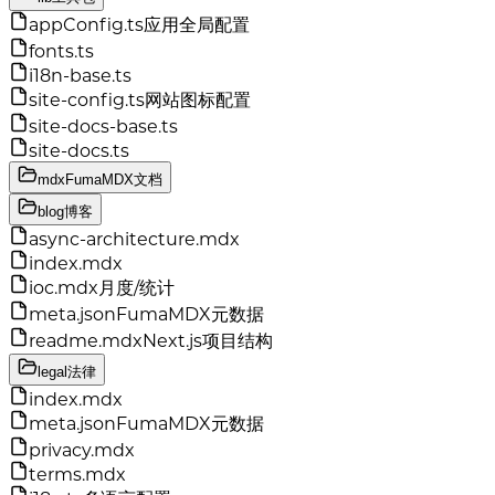
appConfig.ts
应用全局配置
fonts.ts
i18n-base.ts
site-config.ts
网站图标配置
site-docs-base.ts
site-docs.ts
mdx
FumaMDX文档
blog
博客
async-architecture.mdx
index.mdx
ioc.mdx
月度/统计
meta.json
FumaMDX元数据
readme.mdx
Next.js项目结构
legal
法律
index.mdx
meta.json
FumaMDX元数据
privacy.mdx
terms.mdx