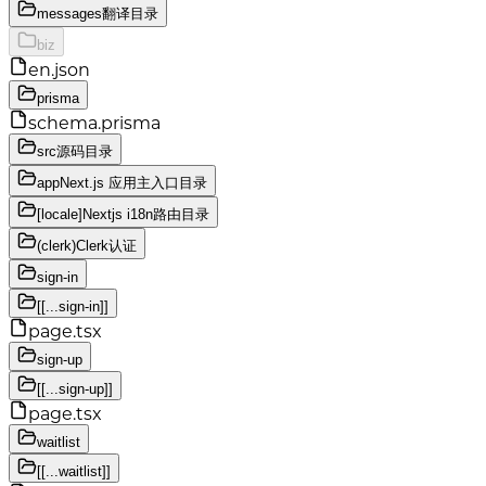
messages
翻译目录
biz
en.json
prisma
schema.prisma
src
源码目录
app
Next.js 应用主入口目录
[locale]
Nextjs i18n路由目录
(clerk)
Clerk认证
sign-in
[[...sign-in]]
page.tsx
sign-up
[[...sign-up]]
page.tsx
waitlist
[[...waitlist]]