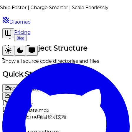
Ship Faster | Charge Smarter | Scale Fearlessly
Diaomao
Pricing
Blog
About Project Structure
Show all source code directories and files
Quick Started
ROOT
Diaomao Project
.changeset
config.json
d8-template.mdx
README.md
项目说明文档
.source
blog.source.config.mjs