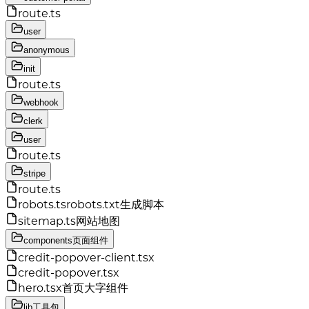
route.ts
user
anonymous
init
route.ts
webhook
clerk
user
route.ts
stripe
route.ts
robots.ts
robots.txt生成脚本
sitemap.ts
网站地图
components
页面组件
credit-popover-client.tsx
credit-popover.tsx
hero.tsx
首页大字组件
lib
工具包