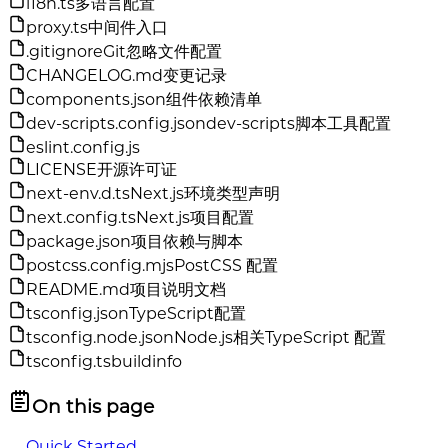
i18n.ts
多语言配置
proxy.ts
中间件入口
.gitignore
Git忽略文件配置
CHANGELOG.md
变更记录
components.json
组件依赖清单
dev-scripts.config.json
dev-scripts脚本工具配置
eslint.config.js
LICENSE
开源许可证
next-env.d.ts
Next.js环境类型声明
next.config.ts
Next.js项目配置
package.json
项目依赖与脚本
postcss.config.mjs
PostCSS 配置
README.md
项目说明文档
tsconfig.json
TypeScript配置
tsconfig.node.json
Node.js相关TypeScript 配置
tsconfig.tsbuildinfo
On this page
Quick Started