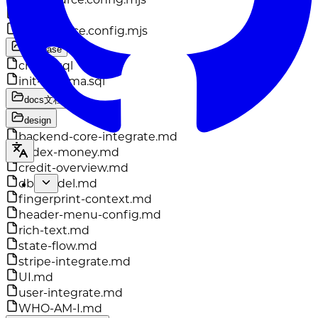
index.ts
legal.source.config.mjs
database
create.sql
init-schema.sql
docs
文档
design
backend-core-integrate.md
codex-money.md
credit-overview.md
db-model.md
fingerprint-context.md
header-menu-config.md
rich-text.md
state-flow.md
stripe-integrate.md
UI.md
user-integrate.md
WHO-AM-I.md