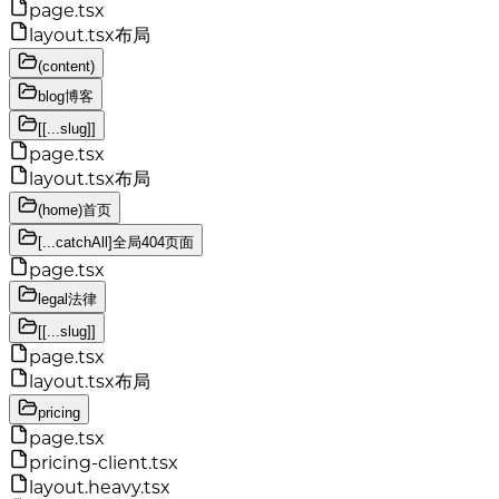
page.tsx
layout.tsx
布局
(content)
blog
博客
[[...slug]]
page.tsx
layout.tsx
布局
(home)
首页
[...catchAll]
全局404页面
page.tsx
legal
法律
[[...slug]]
page.tsx
layout.tsx
布局
pricing
page.tsx
pricing-client.tsx
layout.heavy.tsx