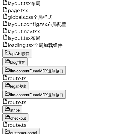
layout.tsx
布局
page.tsx
globals.css
全局样式
layout.config.tsx
布局配置
layout.nav.tsx
layout.tsx
布局
loading.tsx
全局加载组件
api
API接口
blog
博客
llm-content
FumaMDX复制接口
route.ts
legal
法律
llm-content
FumaMDX复制接口
route.ts
stripe
checkout
route.ts
customer-portal